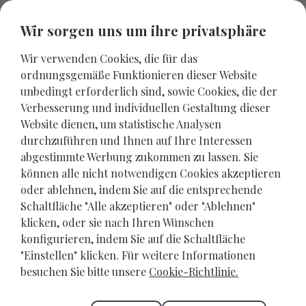
Wir sorgen uns um ihre privatsphäre
Wir verwenden Cookies, die für das
ordnungsgemäße Funktionieren dieser Website
unbedingt erforderlich sind, sowie Cookies, die der
Verbesserung und individuellen Gestaltung dieser
Website dienen, um statistische Analysen
durchzuführen und Ihnen auf Ihre Interessen
abgestimmte Werbung zukommen zu lassen. Sie
können alle nicht notwendigen Cookies akzeptieren
oder ablehnen, indem Sie auf die entsprechende
Schaltfläche "Alle akzeptieren" oder "Ablehnen"
Sehenswürdigkeiten auf Kreta:
klicken, oder sie nach Ihren Wünschen
die 20 wichtigsten Orte
konfigurieren, indem Sie auf die Schaltfläche
KRETA
,
UNKATEGORISIERT
"Einstellen" klicken. Für weitere Informationen
MAI 10, 2024
besuchen Sie bitte unsere
Cookie-Richtlinie.