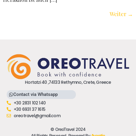
Weiter
→
Hortatzi 40 ,74133 Rethymno, Crete, Greece
Contact via Whatsapp
+30 2831 102 140
+30 6931 37 1615
oreotravel@gmail.com
© OreoTravel 2024
All Rights Reserved. Powered By
Avantio