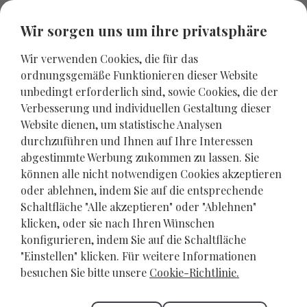
Wir sorgen uns um ihre privatsphäre
Wir verwenden Cookies, die für das
ordnungsgemäße Funktionieren dieser Website
unbedingt erforderlich sind, sowie Cookies, die der
Verbesserung und individuellen Gestaltung dieser
Website dienen, um statistische Analysen
durchzuführen und Ihnen auf Ihre Interessen
abgestimmte Werbung zukommen zu lassen. Sie
können alle nicht notwendigen Cookies akzeptieren
oder ablehnen, indem Sie auf die entsprechende
Schaltfläche "Alle akzeptieren" oder "Ablehnen"
Kategorie:
Kreta
klicken, oder sie nach Ihren Wünschen
konfigurieren, indem Sie auf die Schaltfläche
Wir bieten Ihnen die Kreta Informationen für
"Einstellen" klicken. Für weitere Informationen
Touristen, die Sie brauchen, um den perfekten
besuchen Sie bitte unsere
Cookie-Richtlinie.
Urlaub oder Kurzurlaub zu planen. Erkunden Sie