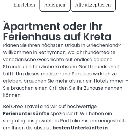
Finden Sie Ihre perfekte
Einstellen
Ablehnen
Alle akzeptieren
private Villa, Ihr
Apartment oder Ihr
Ferienhaus auf Kreta
Planen Sie Ihren nächsten Urlaub in Griechenland?
Willkommen in Rethymnon, wo jahrhundertealte
venezianische Geschichte auf endlose goldene
Strände und herzliche kretische Gastfreundschaft
trifft. Um dieses mediterrane Paradies wirklich zu
erleben, brauchen Sie mehr als nur ein Hotelzimmer –
Sie brauchen einen Ort, den Sie Ihr Zuhause nennen
können.
Bei Oreo Travel sind wir auf hochwertige
Ferienunterkünfte
spezialisiert. Wir haben ein
sorgfältig ausgewähltes Portfolio zusammengestellt,
um Ihnen die absolut
besten Unterkünfte in