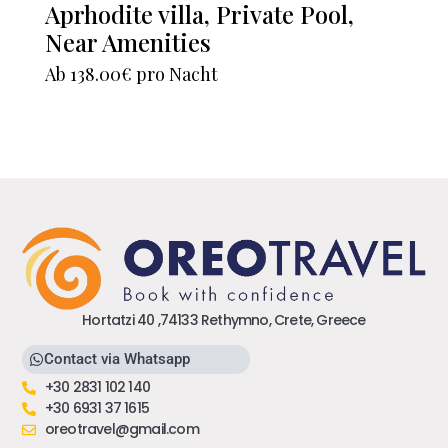
Aprhodite villa, Private Pool,
Near Amenities
Ab
138.00€
pro Nacht
Hortatzi 40 ,74133 Rethymno, Crete, Greece
Contact via Whatsapp
+30 2831 102 140
+30 6931 37 1615
oreotravel@gmail.com