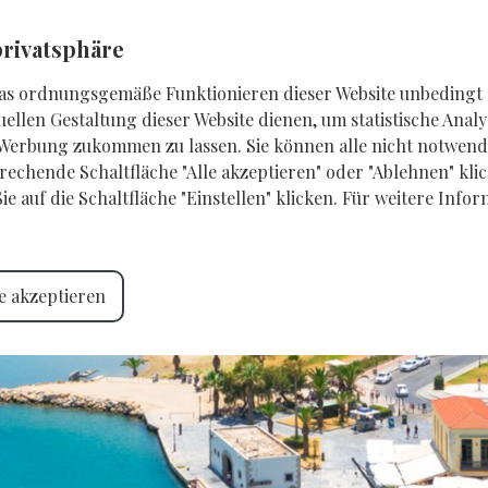
eogroup
privatsphäre
UNTERKUNFT
SERVICE
EIGENTÜMER
OREO TRAVEL
as ordnungsgemäße Funktionieren dieser Website unbedingt e
uellen Gestaltung dieser Website dienen, um statistische An
 Werbung zukommen zu lassen. Sie können alle nicht notwend
rechende Schaltfläche "Alle akzeptieren" oder "Ablehnen" kli
 auf die Schaltfläche "Einstellen" klicken. Für weitere Infor
le akzeptieren