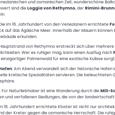
enezianischen und osmanischen Zeit, wunderschöne Balk
wert sind die
Loggia von Rethymno
, der
Rimini-Brunn
ln.
 Die im 16. Jahrhundert von den Venezianern errichtete
Fo
 auf das Ägäische Meer. Innerhalb der Mauern können B
 Gebäude erkunden.
 Hauptstrand von Rethymno erstreckt sich über mehrere 
ichkeiten. Wer es ruhiger mag, kann einen Ausflug nach
inzigartiger Palmenwald für eine exotische Kulisse sorgt
Hafen
: Am Abend verwandelt sich der historische Hafen 
nelle kretische Spezialitäten servieren. Die beleuchtete
sphäre.
: Für Naturliebhaber ist eine Wanderung durch die
Mili-S
n und verfallenen Siedlungen, die von der landwirtschaf
im 16. Jahrhundert errichtete Kloster ist nicht nur archi
d der Kreter gegen die osmanische Herrschaft. Die ruhi