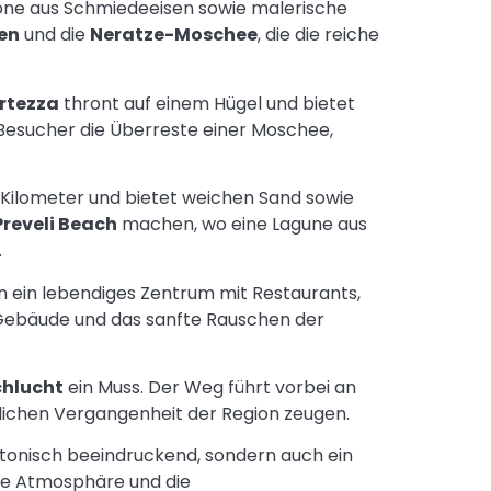
one aus Schmiedeeisen sowie malerische
en
und die
Neratze-Moschee
, die die reiche
rtezza
thront auf einem Hügel und bietet
esucher die Überreste einer Moschee,
Kilometer und bietet weichen Sand sowie
Preveli Beach
machen, wo eine Lagune aus
.
in ein lebendiges Zentrum mit Restaurants,
n Gebäude und das sanfte Rauschen der
chlucht
ein Muss. Der Weg führt vorbei an
tlichen Vergangenheit der Region zeugen.
tektonisch beeindruckend, sondern auch ein
ge Atmosphäre und die